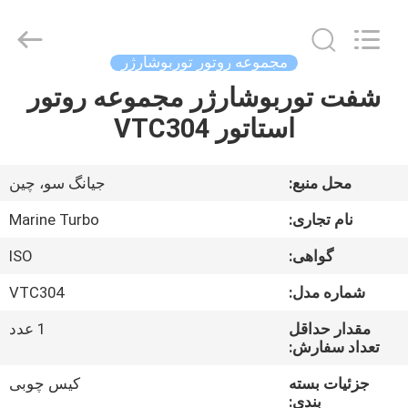
Marine
Turbo
Service.
All
Rights
مجموعه روتور توربوشارژر
Reserved.
شفت توربوشارژر مجموعه روتور
خانه
استاتور VTC304
محصولات
محل منبع:
جیانگ سو، چین
دربارهی
نام تجاری:
Marine Turbo
ما
گواهی:
ISO
شماره مدل:
VTC304
کارخانه
تور
مقدار حداقل
1 عدد
تعداد سفارش:
جزئیات بسته
کیس چوبی
کنترل
بندی: