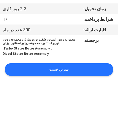
کیفیت
زمان تحویل:
2-3 روز کاری
تماس
شرایط پرداخت:
T/T
با
قابلیت ارائه:
300 عدد در ماه
ما
برجسته:
مجموعه روتور استاتور شفت توربوشارژر، مجموعه روتور
توربو استاتور ، مجموعه روتور استاتور دیزلی
,
,
Turbo Stator Rotor Assembly
درخواست
Diesel Stator Rotor Assembly
نقل قول
بهترین قیمت
نقشه
سایت
PRIVACY
POLICY