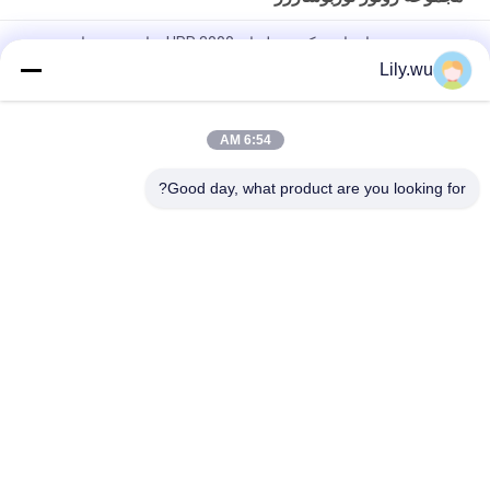
مجموعه روتور استاتور تک مرحله ای HPR 3000 برای توربوشارژر
دریایی KBB
Lily.wu
مجموعه روتور توربوشارژر دریایی T-CR24/S کامل برای قطعات
موتور دریایی
6:54 AM
شفت روتور کامل T- T-TCR18 برای توربوشارژر در کشتی
Good day, what product are you looking for?
دسته بندی های محبوب
همه
قطعات توربو شارژر 
توربوشارژر دریایی
دریایی
کارتریج توربوشارژر
بلبرینگ توربو
حلقه نازل توربوشارژر
بدنه توربوشارژر
مجموعه روتور 