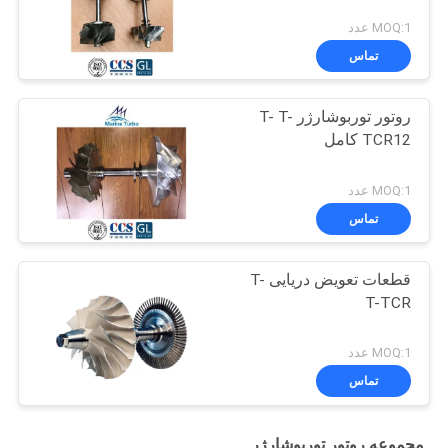
MOQ:1 عدد
تماس
روتور توربوشارژر T- T-
TCR12 کامل
MOQ:1 عدد
تماس
قطعات تعویض دریایی T-
T-TCR
MOQ:1 عدد
تماس
مجموعه روتور توربوشارژر