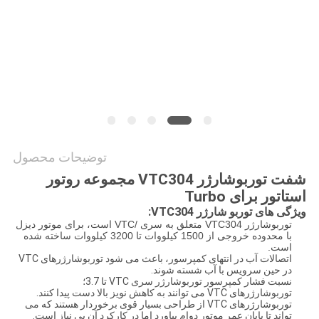
توضیحات محصول
شفت توربوشارژر VTC304 مجموعه روتور
استاتور برای Turbo
ویژگی های توربو شارژر VTC304:
توربوشارژر VTC304 متعلق به سری /VTC است، برای موتور دیزل
با محدوده خروجی از 1500 کیلووات تا 3200 کیلووات ساخته شده
است.
اتصالات آب در انتهای کمپرسور، باعث می شود توربوشارژرهای VTC
در حین سرویس با آب شسته شوند.
نسبت فشار کمپرسور توربوشارژر سری VTC تا 3.7؛
توربوشارژرهای VTC می توانند به کاهش نویز بالا دست پیدا کنند.
توربوشارژرهای VTC از طراحی بسیار قوی برخوردار هستند که می
تواند تا پایان عمر موتور دوام بیاورد اما در کارکرد آن بی نیاز است.