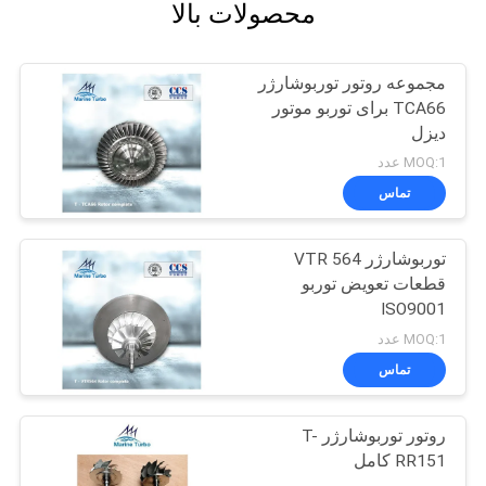
محصولات بالا
مجموعه روتور توربوشارژر
TCA66 برای توربو موتور
دیزل
MOQ:1 عدد
تماس
توربوشارژر VTR 564
قطعات تعویض توربو
ISO9001
MOQ:1 عدد
تماس
روتور توربوشارژر T-
RR151 کامل