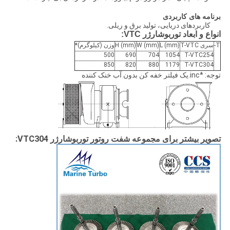
برنامه های کاربردی
کاربردهای دریایی، تولید برق و ریلی.
انواع و ابعاد توربوشارژر VTC:
T-
سری T-VTC
L (mm)
W (mm)
H (mm)
وزن (کیلوگرم)*
500
690
704
1054
T-VTC254
850
820
880
1179
T-VTC304
توجه: *inc.یک فیلتر خفه کن بدون آب خنک کننده
تصویر بیشتر برای مجموعه شفت روتور توربوشارژر VTC304: