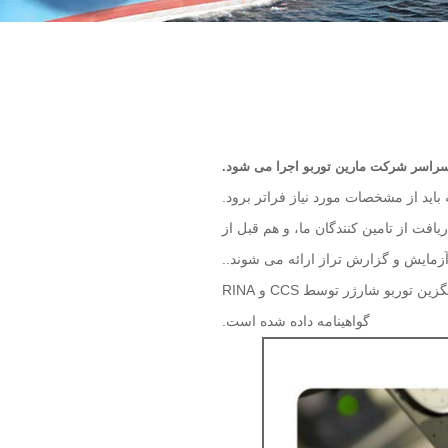
 سراسر شرکت مارین توربو اجرا می شود.
اید از مشخصات مورد نیاز فراتر برود.
یافت از تامین کنندگان ما، و هم قبل از
آزمایش و گزارش تراز ارائه می شوند..
کارخانه توربو دریایی در سال 2001 گواهینامه سیستم مدیریت کیفیت ISO9000 را گذراند و برخی از قطعات جایگزین توربو شارژر توسط CCS و RINA
گواهینامه داده شده است.