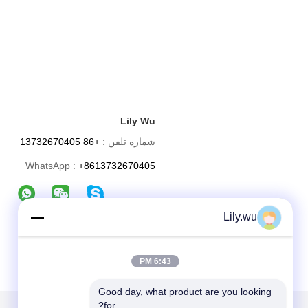
Lily Wu
شماره تلفن :
+86 13732670405
WhatsApp :
+8613732670405
Lily.wu
6:43 PM
Good day, what product are you looking 
for?