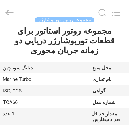
Marine
Turbo
Service.
All
Rights
مجموعه روتور توربوشارژر
Reserved.
مجموعه روتور استاتور برای
خانه
قطعات توربوشارژر دریایی دو
محصولات
زمانه جریان محوری
دربارهی
محل منبع:
جیانگ سو، چین
ما
نام تجاری:
Marine Turbo
گواهی:
ISO; CCS
کارخانه
شماره مدل:
TCA66
تور
مقدار حداقل
1 عدد
تعداد سفارش:
کنترل