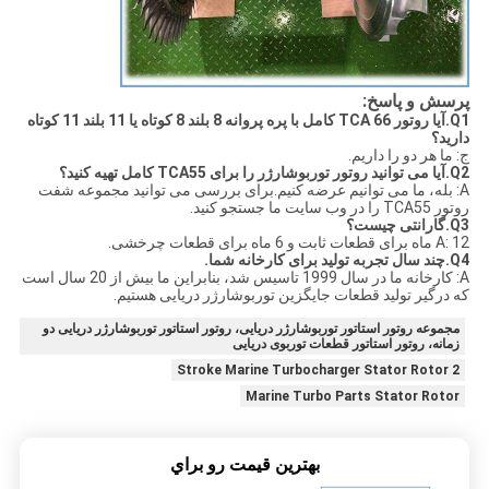
پرسش و پاسخ:
Q1.آیا روتور TCA 66 کامل با پره پروانه 8 بلند 8 کوتاه یا 11 بلند 11 کوتاه
دارید؟
ج: ما هر دو را داریم.
Q2.آیا می توانید روتور توربوشارژر را برای TCA55 کامل تهیه کنید؟
A: بله، ما می توانیم عرضه کنیم.برای بررسی می توانید مجموعه شفت
روتور TCA55 را در وب سایت ما جستجو کنید.
Q3.گارانتی چیست؟
A: 12 ماه برای قطعات ثابت و 6 ماه برای قطعات چرخشی.
Q4.چند سال تجربه تولید برای کارخانه شما.
A: کارخانه ما در سال 1999 تاسیس شد، بنابراین ما بیش از 20 سال است
که درگیر تولید قطعات جایگزین توربوشارژر دریایی هستیم.
مجموعه روتور استاتور توربوشارژر دریایی، روتور استاتور توربوشارژر دریایی دو
زمانه، روتور استاتور قطعات توربوی دریایی
2 Stroke Marine Turbocharger Stator Rotor
Marine Turbo Parts Stator Rotor
بهترين قيمت رو براي