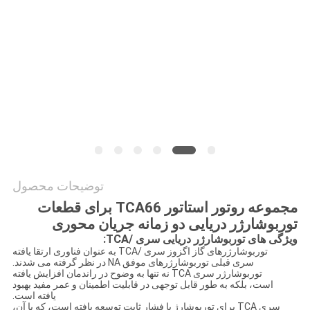
توضیحات محصول
مجموعه روتور استاتور TCA66 برای قطعات
توربوشارژر دریایی دو زمانه جریان محوری
ویژگی های توربوشارژر دریایی سری /TCA:
توربوشارژرهای گاز اگزوز سری /TCA به عنوان فناوری ارتقا یافته
سری قبلی توربوشارژرهای موفق NA در نظر گرفته می شدند.
توربوشارژر سری TCA نه تنها به وضوح در راندمان افزایش یافته
است، بلکه به طور قابل توجهی در قابلیت اطمینان و عمر مفید بهبود
یافته است.
سری TCA برای توربوشارژ با فشار ثابت توسعه یافته است، که با آن،