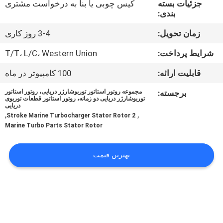
جزئیات بسته
کیس چوبی یا بنا به درخواست مشتری
کیفیت
بندی:
زمان تحویل:
3-4 روز کاری
تماس
با
شرایط پرداخت:
T/T، L/C، Western Union
ما
قابلیت ارائه:
100 کامپیوتر در ماه
برجسته:
مجموعه روتور استاتور توربوشارژر دریایی، روتور استاتور
توربوشارژر دریایی دو زمانه، روتور استاتور قطعات توربوی
درخواست
دریایی
,
,
2 Stroke Marine Turbocharger Stator Rotor
نقل قول
Marine Turbo Parts Stator Rotor
نقشه
بهترین قیمت
سایت
PRIVACY
POLICY