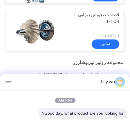
قطعات تعویض دریایی T-
T-TCR
MOQ:1 عدد
تماس
مجموعه روتور توربوشارژر
مجموعه روتور استاتور تک مرحله ای HPR 3000 برای توربوشارژر
دریایی KBB
Lily.wu
مجموعه روتور توربوشارژر دریایی T-CR24/S کامل برای قطعات
موتور دریایی
6:54 AM
شفت روتور کامل T- T-TCR18 برای توربوشارژر در کشتی
Good day, what product are you looking for?
دسته بندی های محبوب
همه