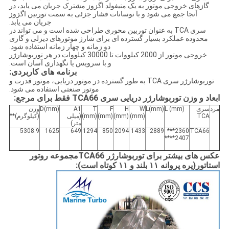
گازهای خروجی موتور به یک منیفولد اگزوز مشترک جریان می یابد، در
آنجا جمع می شود و با نوسانات فشار جزئی به سمت توربین اگزوز
جریان می یابد.
سری TCA به عنوان توربین محوری طراحی شده است و می تواند در
محدوده عملکرد بسیار گسترده ای برای شارژ موتورهای دیزلی و گازی
دو زمانه و چهار زمانه استفاده شود.
خروجی موتور از 2000 کیلووات تا 30000 کیلووات در هر توربوشارژر
و با سرویس یا نگهداری آسان است.
برنامه های کاربردی:
توربوشارژر سری TCA به طور گسترده در موتور دریایی، موتور قدرت و
موتور صنعتی استفاده می شود.
ابعاد و وزن توربوشارژر دریایی سری TCA66 فقط برای مرجع:
مرد
سری
L (mm)
L(mm)
W
H
F
T
A1
D(mm)
وزن
TCA
(mm)
(mm)
(mm)
(mm)
(میلی
(کیلوگرم)*^
متر)
5308.9
1625
649
1294
850
2094
1433
2889
2360***
TCA66
2407****
عکس های بیشتر برای توربوشارژر TCA66
مجموعه روتور
استاتور
(پره پروانه ۱۱ بلند و ۱۱ کوتاه است):