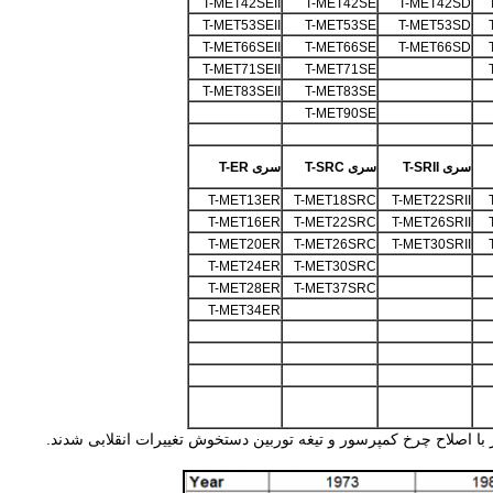
T-MET42SEII
T-MET42SE
T-MET42SD
T-MET53SEII
T-MET53SE
T-MET53SD
T-MET66SEII
T-MET66SE
T-MET66SD
T-MET71SEII
T-MET71SE
T-MET83SEII
T-MET83SE
T-MET90SE
سری T-SRII
سری T-SRC
سری T-ER
T-MET13ER
T-MET18SRC
T-MET22SRII
T-MET16ER
T-MET22SRC
T-MET26SRII
T-MET20ER
T-MET26SRC
T-MET30SRII
T-MET24ER
T-MET30SRC
T-MET28ER
T-MET37SRC
T-MET34ER