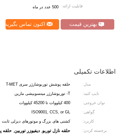
قابلیت ارائه:
500 عدد در ماه
بهترین قیمت
اکنون تماس بگیرید
اطلاعات تکمیلی
مدل:
حلقه پوشش توربوشارژر سری T-MET
تایپ کنید:
T- توربوشارژر میتسوبیشی مارین
توان خروجی:
400 کیلووات تا 45200 کیلووات
گواهی:
ISO9001, CCS, or GL
کاربرد:
کشتی های بزرگ و موتورهای دیزلی ثابت
برجسته کردن:
حلقه نازل توربو
دیفیوزر توربین
حلقه پ
,
,