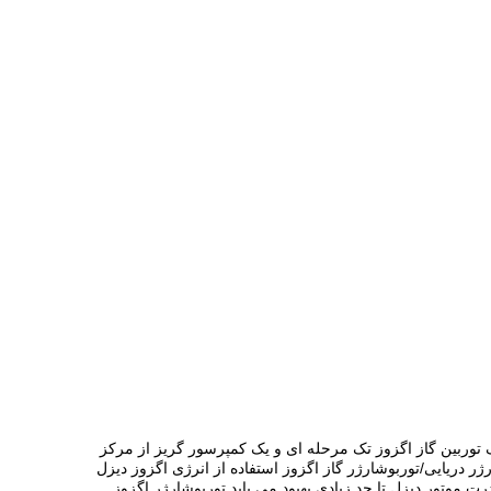
توربین گاز اگزوز تک مرحله ای و یک کمپرسور گریز از مرکز
ژر دریایی/
توربوشارژر گاز اگزوز استفاده از انرژی اگزوز دیزل
موتور دیزل تا حد زیادی بهبود می یابد.توربوشارژر اگزوز