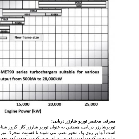
معرفی مختصر توربو شارژر دریایی:
توربوشارژر دریایی، همچنین به عنوان توربو شارژر گاز اگزوز ش
است.آنها بر روی یک محور نصب می شوند تا قسمت متحرک توربوشار
برای به حرکت درآوردن توربین برای به حرکت درآوردن کمپرسور ر