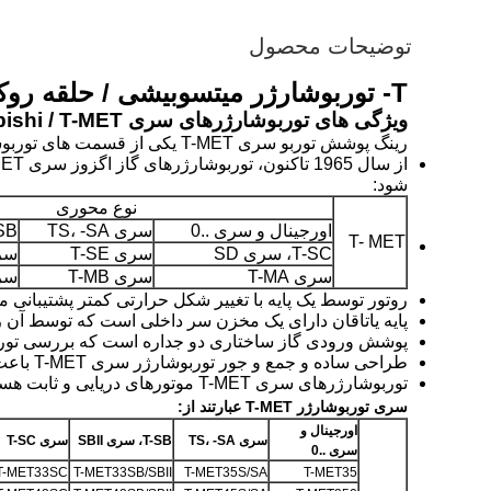
توضیحات محصول
T- توربوشارژر میتسوبیشی / حلقه روکش توربو سری T-MET برای کیت های توربوشارژر پس از فروش
ویژگی های توربوشارژرهای سری T-Mitsubishi / T-MET:
رینگ پوشش توربو سری T-MET یکی از قسمت های توربوشارژر T-Mitsubishi/T- MET می باشد که دارای ویژگی های زیر می باشد:
شود:
نوع محوری
اورجینال و سری ..0
سری TS، -SA
T-SB، س
T- MET
T-SC، سری SD
سری T-SE
سری I
سری T-MA
سری T-MB
سری I
روتور توسط یک پایه با تغییر شکل حرارتی کمتر پشتیبانی 
پایه یاتاقان دارای یک مخزن سر داخلی است که توسط آن
پوشش ورودی گاز ساختاری دو جداره است که بررسی توربین
طراحی ساده و جمع و جور توربوشارژر سری T-MET باعث طول عمر طولانی و قابلیت اطمینان بالا می شود.
توربوشارژرهای سری T-MET موتورهای دریایی و ثابت هستند که به طور گسترده مورد استفاده قرار می گیرند.
سری توربوشارژر T-MET عبارتند از:
اورجینال و
سری TS، -SA
T-SB، سری SBII
سری T-SC
سری ..0
T-MET33SC
T-MET33SB/SBII
T-MET35S/SA
T-MET35