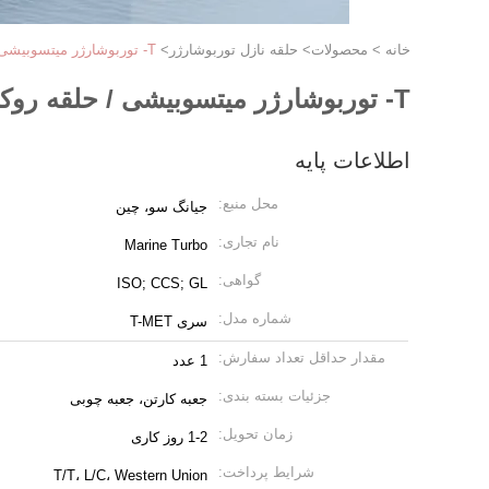
خانه
>
محصولات
>
حلقه نازل توربوشارژر
>
T- توربوشارژر میتسوبیشی / حلقه روکش توربو سری T-MET برای کیت های توربوشارژر پس از فروش
T- توربوشارژر میتسوبیشی / حلقه روکش توربو سری T-MET برای کیت های توربوشارژر پس از فروش
اطلاعات پایه
محل منبع:
جیانگ سو، چین
نام تجاری:
Marine Turbo
گواهی:
ISO; CCS; GL
شماره مدل:
سری T-MET
مقدار حداقل تعداد سفارش:
1 عدد
جزئیات بسته بندی:
جعبه کارتن، جعبه چوبی
زمان تحویل:
1-2 روز کاری
شرایط پرداخت:
T/T، L/C، Western Union