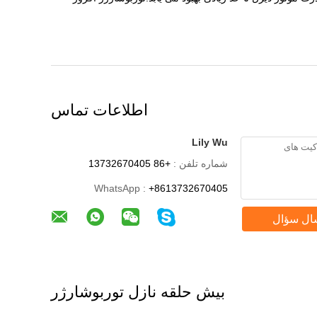
اطلاعات تماس
Lily Wu
شماره تلفن :
+86 13732670405
WhatsApp :
+8613732670405
ال سؤال
بیش حلقه نازل توربوشارژر