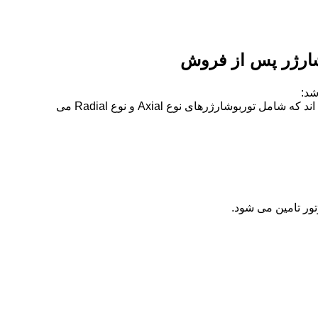
از سال 1965 تاکنون، توربوشارژرهای گاز اگزوز سری T-MET سری های زیادی را برای پاسخگویی به تقاضاهای بازار توسعه داده اند که شامل توربوشارژرهای نوع Axial و نوع Radial می
ور تامین می شود.