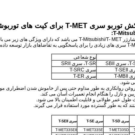
نوع شعاعی
ری SBII
T-SR، سری SRII
T-SEI
سری T-SRC
T-MBI
سری T-ER
می شود.
 روغن روانکاری به طور مداوم حتی پس از خاموش شدن اضطراری موت
 و نازل را هنگام انجام تعمیرات آسان می کند.
سری T-SD
سری T-SE
سری T-SEII
T-MET33SEII
T-MET33SE
T-MET33SD