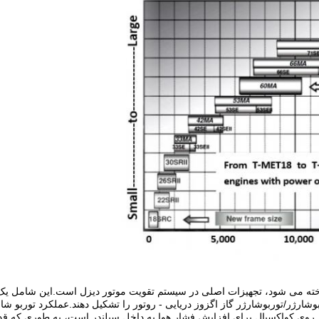
ناخته می شود، تجهیزات اصلی در سیستم تقویت موتور دیزل است.این شامل یک 
ژر/توربوشارژر گاز اگزوز دریایی - روتور را تشکیل دهند.عملکرد توربو شار
وی کواکسیال برای افزایش فشار هوا به داخل سیلندر است، به طوری که قدرت 