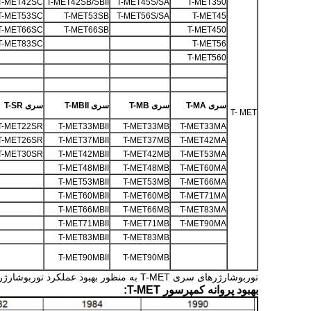
T-MET42SC
T-MET42SB/SBII
T-MET45S/SA
T-MET350
T-MET53SC
T-MET53SB
T-MET56S/SA
T-MET45
T-MET66SC
T-MET66SB
T-MET450
T-MET83SC
T-MET56
T-MET560
سری T-MA
سری T-MB
سری T-MBII
سری T-SR
T- MET
T-MET22SR
T-MET33MBII
T-MET33MB
T-MET33MA
T-MET26SR
T-MET37MBII
T-MET37MB
T-MET42MA
T-MET30SR
T-MET42MBII
T-MET42MB
T-MET53MA
T-MET48MBII
T-MET48MB
T-MET60MA
T-MET53MBII
T-MET53MB
T-MET66MA
T-MET60MBII
T-MET60MB
T-MET71MA
T-MET66MBII
T-MET66MB
T-MET83MA
T-MET71MBII
T-MET71MB
T-MET90MA
T-MET83MBII
T-MET83MB
T-MET90MBII
T-MET90MB
توربوشارژرهای سری T-MET به منظور بهبود عملکرد توربوشارژر با اصلاح چرخ کمپرسور و تیغه توربین دستخوش تغییرات انقلابی شدند.
بهبود پروانه کمپرسور T-MET: