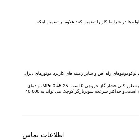
وله ها در شرایط کار را تضمین کنند.علاوه بر تضمین اینکه
وکوموتیوهای راه آهن و سایر زمینه های کاربرد موتورهای دیزل
.
توربو شارژر دریایی / توربو شارژر گاز خروجی در سرعت بالا، دمای گاز خروجی بالا، جریان هوا و گاز خروجی بالا و جریان های بالا کار می کنند. به طور کلی،فشار گاز خروجی 0 است..25-0.45 MPa، و دمای
گاز خروجی 500-600 °C است. سرعت با اندازه توربو شارژر / سوپرکارژر دریایی متفاوت است. حداکثر سرعت سوپرکارژر بزرگ 10000 r/min است.,و حداکثر سرعت سوپربارگر کوچک می تواند به 40،000
اطلاعات تماس