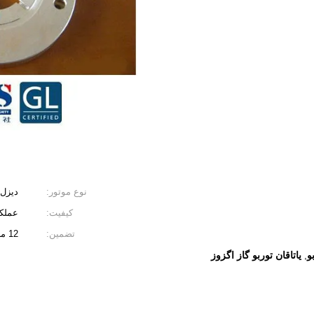
نوع موتور:
دیزل
کیفیت:
عملکر
تضمین:
12 ماه
و
یاتاقان توربو گاز اگزوز
,