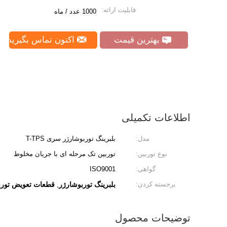
قابلیت ارائه:
1000 عدد / ماه
بهترین قیمت
اکنون تماس بگیرید
اطلاعات تکمیلی
مدل:
بلبرینگ توربوشارژر سری T-TPS
نوع توربین:
توربین تک مرحله ای با جریان مخلوط
گواهی:
ISO9001
برجسته کردن:
بلبرینگ توربوشارژر
قطعات تعویض تورب
,
توضیحات محصول