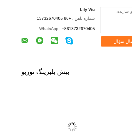
Lily Wu
شماره تلفن :
+86 13732670405
WhatsApp :
+8613732670405
ال سؤال
بیش بلبرینگ توربو