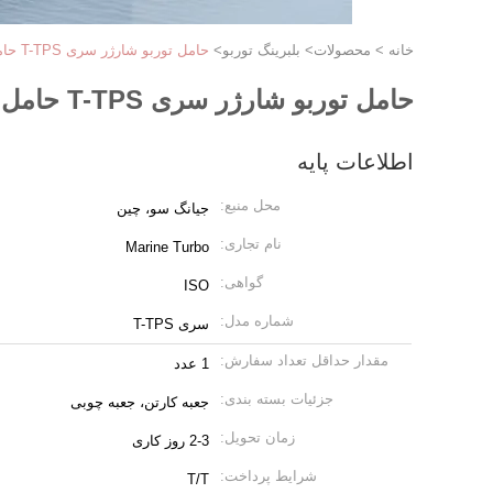
خانه
>
محصولات
>
بلبرینگ توربو
>
حامل توربو شارژر سری T-TPS حامل فشار برای قطعات یدکی توربو
حامل توربو شارژر سری T-TPS حامل فشار برای قطعات یدکی توربو
اطلاعات پایه
محل منبع:
جیانگ سو، چین
نام تجاری:
Marine Turbo
گواهی:
ISO
شماره مدل:
سری T-TPS
مقدار حداقل تعداد سفارش:
1 عدد
جزئیات بسته بندی:
جعبه کارتن، جعبه چوبی
زمان تحویل:
2-3 روز کاری
شرایط پرداخت:
T/T