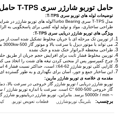
حامل توربو شارژر سری T-TPS حامل فشار برای قطعات یدکی توربو
توضیحات لوله های توربو سری T-TPS:
مدل T-TPS سری Turbo Bearing
لوله های توربو شارژر در شرایط
طراحی ساختاری، مواد و تولید لوله کشی برای پاسخگویی به الز
ویژگی های توربو شارژر دریایی سری T-TPS:
از توربین تک مرحله ای با جریان مخلوط تشکیل شده است.
از مر
می تواند با موتور دیزل با سرعت بالا و موتور گاز 500-3000kw مطابقت داشته باشد.
طراحی محفظه لابراتوار خنک شده و خنک نشده
توربین مخلوط فشار ثابت برای افزایش حجم جریان از طریق حلقه 
چرخ کمپرسور پس از منحنی کردن تیغه های شنت را اتخاذ می کند
کارایی کلی توربو شارژر 62-64٪ است، حداکثر نسبت فشار 4 است.5.
این ساختار جمع و جور، آسان برای نگهداری و به طور گسترده ای 
مقدمه ی خلاصه ی توربو شارژر مارین:
~ 50000r / min برسد. بنابراین، توربو شارژر دریایی
توربو شارژر 
برچسب:
بلبرینگ توربوشارژر
,
قطعات تعویض توربو
,
کیت