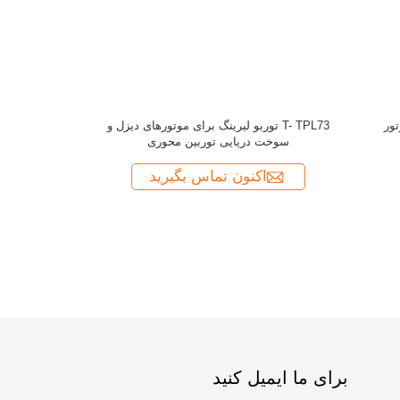
T- / T- قطعا
اکن
برای ما ایمیل کنید