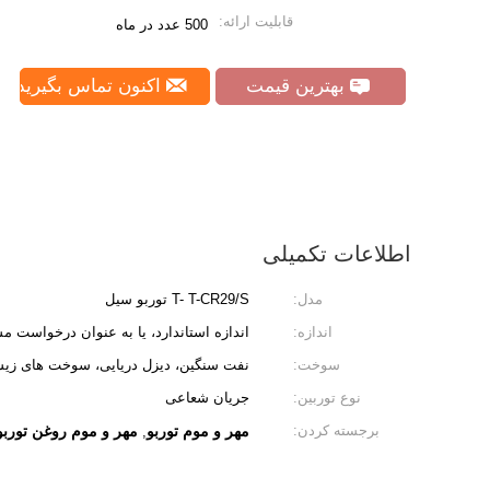
قابلیت ارائه:
500 عدد در ماه
بهترین قیمت
اکنون تماس بگیرید
اطلاعات تکمیلی
مدل:
T- T-CR29/S توربو سیل
اندازه:
اندازه استاندارد، یا به عنوان درخواست م
سوخت:
نفت سنگین، دیزل دریایی، سوخت های زیس
نوع توربین:
جریان شعاعی
برجسته کردن:
مهر و موم توربو
مهر و موم روغن تورب
,