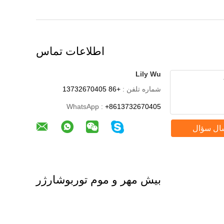
اطلاعات تماس
Lily Wu
شماره تلفن :
+86 13732670405
WhatsApp :
+8613732670405
ال سؤال
بیش مهر و موم توربوشارژر