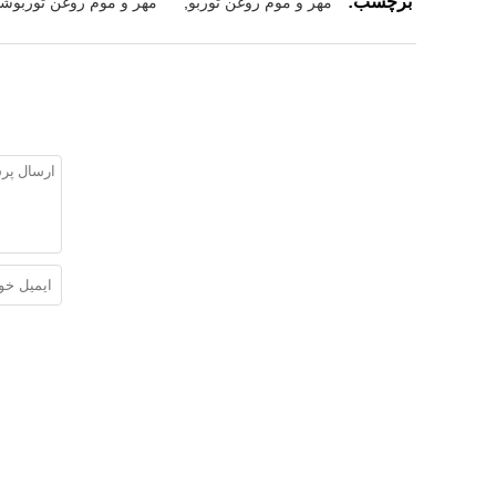
برچسب:
مهر و موم روغن توربو
,
مهر و موم روغن توربوشا