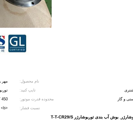
نام محصول:
مهر و
شتری
تایپ کنید:
توربو
تی و گاز
محدوده قدرت موتور:
450 کیلو وات - 5400 کیلووات
نسبت فشار:
<i>Max.</i> <b>حداکثر</b> <i>4.5</i> <b>4.5</b>
وشارژر
بوش آب بندی توربوشارژر T-T-CR29/S
,