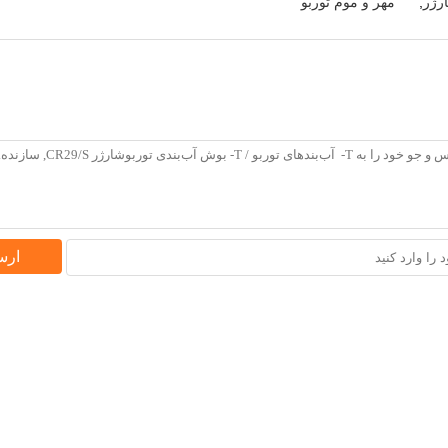
رژر
,
مهر و موم توربو
ارس