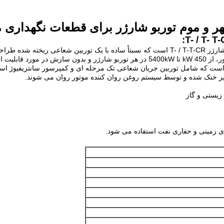
T-T-CR29/S بش مهر و موم توربو شارژر متعلق به سری توربو شارژر T- / T-T-CR است که نسبتا
 دسترس هستند.
یستی و گاز
ی زمینی و حفاری نفت استفاده می شود.