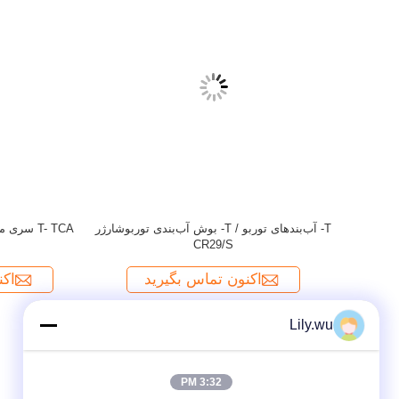
Lily.wu
3:32 PM