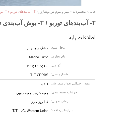
خانه
>
محصولات
>
مهر و موم توربوشارژر
>
T- آب‌بندهای توربو / T- بوش آب‌بندی توربوشارژر CR29/S
T- آب‌بندهای توربو / T- بوش آب‌بندی توربوشارژر CR29/S
اطلاعات پایه
محل منبع:
جیانگ سو، چین
نام تجاری:
Marine Turbo
گواهی:
ISO; CCS; GL
شماره مدل:
T- T-CR29/S
مقدار حداقل تعداد سفارش:
1 عدد
جزئیات بسته بندی:
جعبه کارتن، جعبه چوبی
زمان تحویل:
1-4 روز کاری
شرایط پرداخت:
T/T، L/C، Western Union