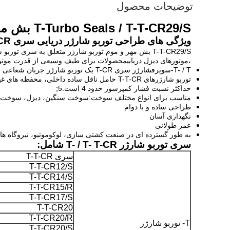
توضیحات محصول
T-Turbo Seals / T-T-CR29/S بش مهر و موم توربو شارژر برای قطعات نگهداری موتورهای کشتی
ویژگی های طراحی توربو شارژر دریایی سری T- / T- T-CR:
،موتورهای دیزل دریاییمحصولات برای طیف وسیعی از قدرت موتور، از 450 kW تا 5400kW در هر توربو شارژر و بدون سازش در مورد قابلیت اطمینان و perforce در
T- / T-
سوپرفشارژر سری T-CR یک توربو شارژر جریان شعاعی است که شامل توربین جریان شعاعی تک مرحله ای و کمپرسور سانتریفیوژ است.
توربو شارژرهای T-T-CR حامل ناقل ساده داخلی، محفظه های غیر خنک شده و توسط سیستم روغن روان کننده موتور روان می شوند.
حداکثر نسبت فشار کمپرسور حدود 4 است.5;
مناسب برای انواع مختلف سوخت:
سوخت سنگین، دیزل، سوخت ز
طراحی ساده و با دوام
نگهداری آسان
عمر طولانی
به طور گسترده ای در صنعت کشتی سازی، لوکوموتیو، نیروگاه ها
سری توربو شارژر T- / T- T-CR شامل:
سری T-T-CR
T-T-CR12/S
T-T-CR14/S
T-T-CR15/R
T-T-CR17/S
T-T-CR20
T-T-CR20/R
T- توربو شارژر
T-T-CR20/S