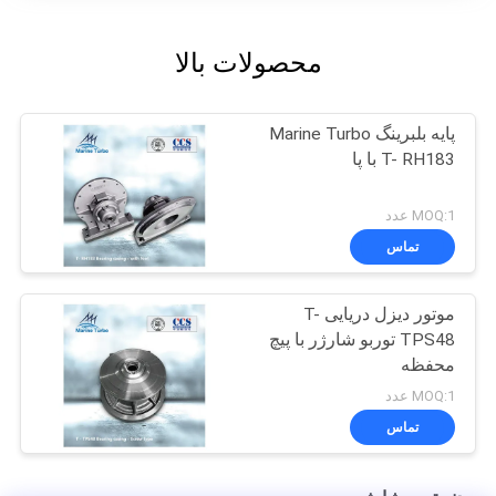
محصولات بالا
پایه بلبرینگ Marine Turbo
T- RH183 با پا
MOQ:1 عدد
تماس
موتور دیزل دریایی T-
TPS48 توربو شارژر با پیچ
محفظه
MOQ:1 عدد
تماس