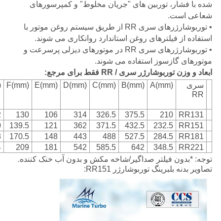
شده با فشار، توربین های "جریان مخلوط" و کمپرسورهای
شعاعی است.
• توربوشارژرهای سری RR از طریق سیستم روغن موتور با
استفاده از فیلترهای روغن استاندارد روانکاری می شوند.
• توربوشارژرهای سری RR در موتورهای دیزلی پرسرعت و
موتورهای گازسوز استفاده می شوند.
ابعاد و وزن توربوشارژر سری / RR فقط برای مرجع:
سری
A(mm)
B(mm)
C(mm)
D(mm)
E(mm)
F(mm)
)
RR
2
130
106
314
326.5
375.5
210
RR131
0
139.5
121
362
371.5
432.5
232.5
RR151
8
170.5
148
443
488
527.5
284.5
RR181
4
209
181
542
585.5
642
348.5
RR221
توجه: *بدون فیلتر صداگیر/شاخه مکش و بدون آب خنک کننده.
تصاویر بدنه بلبرینگ توربوشارژر RR151: