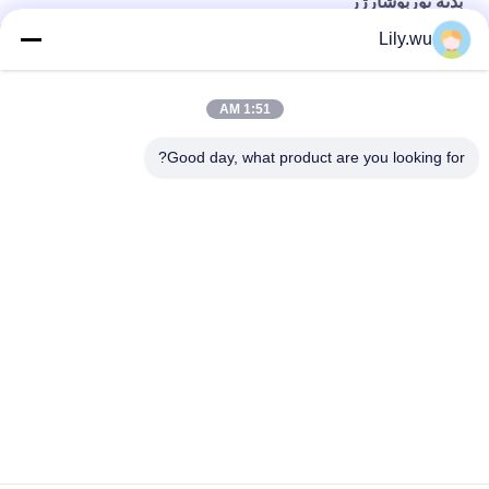
بدنه توربوشارژر
Lily.wu
بدنه یاتاقان توربو با نسبت فشار 5.0 برای توربوشارژر گاز اگزوز KBB
بازارهای بعدی T- T-CR24/R محفظه ی تابلو تابلو با جریان شعاعی
1:51 AM
داخل محفظه توربوشارژر دیزلی برای Marine
Good day, what product are you looking for?
دسته بندی های محبوب
همه
قطعات توربو شارژر 
توربوشارژر دریایی
دریایی
کارتریج توربوشارژر
بلبرینگ توربو
حلقه نازل توربوشارژر
بدنه توربوشارژر
مجموعه روتور 
تیغه توربین
توربوشارژر