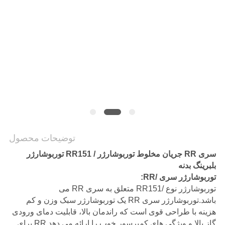
توضیحات محصول
سری RR جریان مخلوط توربوشارژر / RR151 توربوشارژر
بلبرینگ بدنه
توربوشارژر سری /RR:
توربوشارژر نوع /RR151 متعلق به سری RR می
باشد.توربوشارژر سری RR یک توربوشارژر سبک وزن و کم
هزینه با طراحی قوی است که راندمان بالا، قابلیت دمای ورودی
گاز بالا و ویژگی های کمپرسور خوب را ارائه می دهد.RR برای