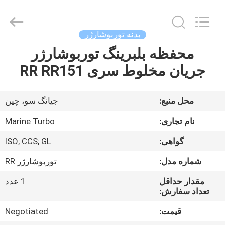
Marine
Turbo
Service.
All
Rights
بدنه توربوشارژر
Reserved.
محفظه بلبرینگ توربوشارژر
خانه
جریان مخلوط سری RR RR151
محصولات
محل منبع:
جیانگ سو، چین
دربارهی
نام تجاری:
Marine Turbo
ما
گواهی:
ISO; CCS; GL
شماره مدل:
توربوشارژر RR
کارخانه
تور
مقدار حداقل
1 عدد
تعداد سفارش:
قیمت:
Negotiated
کنترل