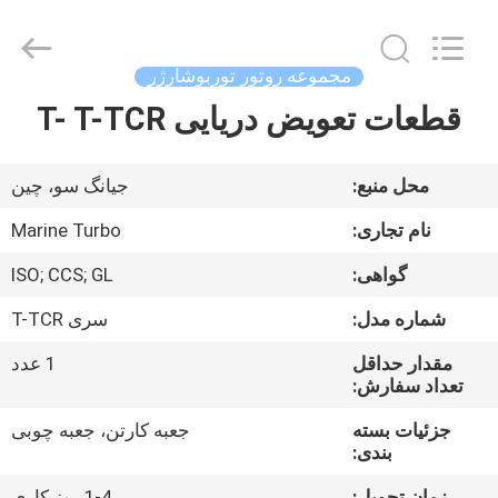
Marine
Turbo
Service.
All
Rights
مجموعه روتور توربوشارژر
Reserved.
قطعات تعویض دریایی T- T-TCR
خانه
محصولات
محل منبع:
جیانگ سو، چین
نام تجاری:
Marine Turbo
دربارهی
گواهی:
ISO; CCS; GL
ما
شماره مدل:
سری T-TCR
کارخانه
مقدار حداقل
1 عدد
تعداد سفارش:
تور
جزئیات بسته
جعبه کارتن، جعبه چوبی
بندی:
کنترل
زمان تحویل:
1-4 روز کاری