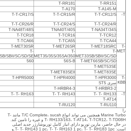
T-RR181
T-RR151
T-A170
T-A145-M
T-T-CR17/S
T-T-CR15/R
T-T-CR12/S
T-
T-T-CR26/R
T-T-CR24/S
T-T-CR24/R
T-NA48T/48S
TNA40T/40S
T-NA34T/34S
T-TCR18
T-TCR16
T-TCR12
T-TCA66
T-TCA55
T-TCA44
T-MET30SR
T-MET26SR
T-MET18SRC
T-
MET
T-
T-
T-
B/SBII/SC/SD/SE
MET35/35S/35SA/350
MET33SB/SBII/SC/SD
560
56S-B
T-MET66SB/SC/SD
T-MET53SE
T-MET83SEII
T-MET83SE
T-HPR5000
T-HPR4000
T-HPR3000
T-
KBB
سری ST5
T-HRBR4-3
T-HRBR3-2
T- T- RH163
T- T- RH143
T- T- RH133
T-
T-AT14
T-RU120
T-RU110
را
Marine Turbo همچنین می تواند انواع T/C Complete، sucah مانند T-
T- RH133/163، T-AT14، T-TCR12، T-TD08H و غیره را تامین کند.
در حال حاضر، مارین توربو دارای انبار کامل توربوشارژر جدید اصلی
است: T- T- RH143 1 pc، T- T- RH163 1 pc، T- T- RH183 1pc.و