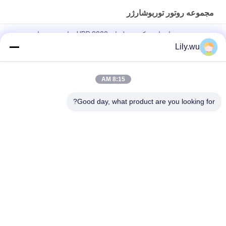
مجموعه روتور توربوشارژر
مجموعه روتور استاتور تک مرحله ای HPR 3000 برای توربوشارژر
دریایی KBB
Lily.wu
مجموعه روتور توربوشارژر دریایی T-CR24/S کامل برای قطعات
موتور دریایی
8:15 AM
شفت روتور کامل T- T-TCR18 برای توربوشارژر در کشتی
Good day, what product are you looking for?
دسته بندی های محبوب
همه
قطعات توربو شارژر 
توربوشارژر دریایی
دریایی
کارتریج توربوشارژر
بلبرینگ توربو
حلقه نازل توربوشارژر
بدنه توربوشارژر