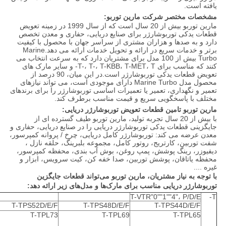
یافته است.
مشخصات مختصر شرکت مارین توربو:
مارین توربو بیش از 20 سال است که از سال 1999 در زمینه تعویض
قطعات یدکی توربوشارژر برای صنایع دریایی، حفاری و معدن تخصص
دارد و به صدها و هزاران مشتری از سراسر جهان با محصول با کیفیت
برتر و خدمات سریع در ارائه و تحویل خدمات ارائه می دهد.Marine
Turbo بیش از 100 مدل برای مشتریان دارد که به سرعت انتخاب می
کنند که مناسب برای T-، T-، T-KBB، T-MET، T- و سایر مارک های
تعویض قطعات یدکی توربوشارژر است.در این میان، 90 درصد از
محصول مدل Marine Turbo دارای موجودی است، می تواند نیازهای
تعمیر و نگهداری، تعمیر یا تعمیرات اساسی توربوشارژر را برای برندهای
مختلف با پاسخگویی سریع و قیمت مناسب برطرف کند.
مارین توربو تامین قطعات تعویض توربوشارژر دریایی:
با بیش از 20 سال تجربه تولید، مارین توربو طیف گسترده ای از
جایگزینی قطعات یدکی توربوشارژر دریایی را در صنایع دریایی، حفاری و
معدن عرضه می کند: توربوشارژر کامل دریایی، چرخ / پروانه کمپرسور،
شفت توربین، کارتریج، روتور کامل، مجموعه بلبرینگ، حلقه نازل ،
دیفیوزر، رینگ پوشش، پمپ روغن، بوش آب بندی، محفظه کمپرسور،
محفظه یاتاقان، پوشش توربین، صدا خفه کن، کیت سرویس، ابزار و
غیره ....
با توجه به نیاز مشتریان، مارین توربو می‌تواند قطعات جایگزین
توربوشارژر دریایی مناسب برای مارک‌ها و مدل‌های زیر ارائه دهد:
T-VTR"0""1""4"، P/D/E
T-
T-TPS52D/E/F
T-TPS48D/E/F
T-TPS44D/E/F
T-TPL73
T-TPL69
T-TPL65