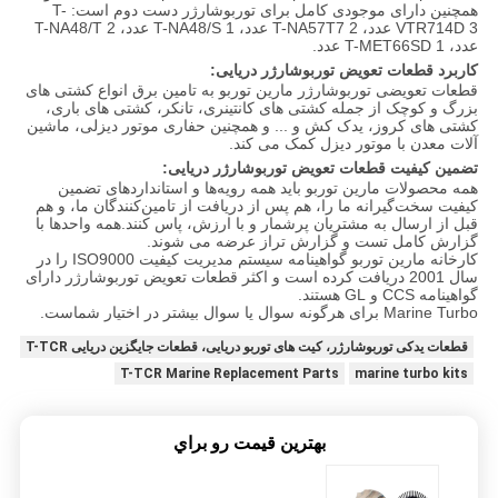
همچنین دارای موجودی کامل برای توربوشارژر دست دوم است: T-
VTR714D 3 عدد، T-NA57T7 2 عدد، T-NA48/S 1 عدد، T-NA48/T 2
عدد، T-MET66SD 1 عدد.
کاربرد قطعات تعویض توربوشارژر دریایی:
قطعات تعویضی توربوشارژر مارین توربو به تامین برق انواع کشتی های
بزرگ و کوچک از جمله کشتی های کانتینری، تانکر، کشتی های باری،
کشتی های کروز، یدک کش و ... و همچنین حفاری موتور دیزلی، ماشین
آلات معدن با موتور دیزل کمک می کند.
تضمین کیفیت قطعات تعویض توربوشارژر دریایی:
همه محصولات مارین توربو باید همه رویه‌ها و استانداردهای تضمین
کیفیت سخت‌گیرانه ما را، هم پس از دریافت از تامین‌کنندگان ما، و هم
قبل از ارسال به مشتریان پرشمار و با ارزش، پاس کنند.همه واحدها با
گزارش کامل تست و گزارش تراز عرضه می شوند.
کارخانه مارین توربو گواهینامه سیستم مدیریت کیفیت ISO9000 را در
سال 2001 دریافت کرده است و اکثر قطعات تعویض توربوشارژر دارای
گواهینامه CCS و GL هستند.
Marine Turbo برای هرگونه سوال یا سوال بیشتر در اختیار شماست.
قطعات یدکی توربوشارژر، کیت های توربو دریایی، قطعات جایگزین دریایی T-TCR
T-TCR Marine Replacement Parts
marine turbo kits
بهترين قيمت رو براي