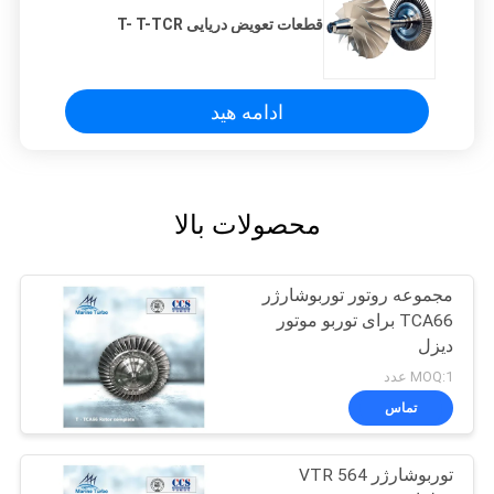
قطعات تعویض دریایی T- T-TCR
ادامه هید
محصولات بالا
مجموعه روتور توربوشارژر
TCA66 برای توربو موتور
دیزل
MOQ:1 عدد
تماس
توربوشارژر VTR 564