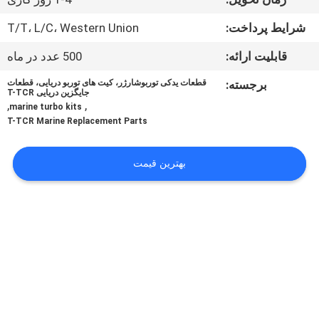
کیفیت
شرایط پرداخت:
T/T، L/C، Western Union
تماس
قابلیت ارائه:
500 عدد در ماه
با
برجسته:
قطعات یدکی توربوشارژر، کیت های توربو دریایی، قطعات
جایگزین دریایی T-TCR
ما
,
,
marine turbo kits
T-TCR Marine Replacement Parts
درخواست
بهترین قیمت
نقل قول
نقشه
سایت
PRIVACY
POLICY