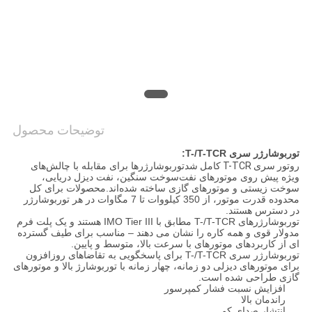
توضیحات محصول
توربوشارژر سری T-/T-TCR:
روتور سری T-TCR کامل شد
توربوشارژرها برای مقابله با چالش‌های
ویژه پیش روی موتورهای نفت‌سوخت سنگین، نفت دیزل دریایی،
سوخت زیستی و موتورهای گازی ساخته شده‌اند.محصولات برای کل
محدوده قدرت موتور، از 350 کیلووات تا 7 مگاوات در هر توربوشارژر
در دسترس هستند.
توربوشارژرهای T-/T-TCR مطابق با IMO Tier III هستند و یک پلت فرم
مدولار قوی و همه کاره را نشان می دهند – مناسب برای طیف گسترده
ای از کاربردهای موتورهای با سرعت بالا، متوسط ​​و پایین.
توربوشارژر سری T-/T-TCR برای پاسخگویی به تقاضاهای روزافزون
برای موتورهای دیزلی دو زمانه، چهار زمانه با توربوشارژ بالا و موتورهای
گازی طراحی شده است.
افزایش نسبت فشار کمپرسور
راندمان بالا
انتشار صدای کم