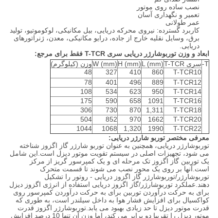
نصب ساده روی موتور
تعمیر و نگهداری آسان
عمر طولانی
کاربرد گسترده: نیروی محرکه دریایی، بیل مکانیکی، لوکوموتیو، تولید
برق، وسایل نقلیه خارج از جاده، درایو مکانیکی، معدن، ژنراتورهای
دریایی.
ابعاد و وزن توربوشارژر دریایی سری T-TCR فقط برای مرجع:
T-
سری T-TCR
L (mm)
H (mm)
W (mm)
وزن (کیلوگرم)
48
327
410
860
T-TCR10
78
401
496
889
T-TCR12
108
534
623
950
T-TCR14
175
590
658
1091
T-TCR16
306
730
870
1,311
T-TCR18
504
852
970
1662
T-TCR20
1044
1068
1,320
1990
T-TCR22
معرفی مختصر توربو شارژر دریایی:
توربوشارژر دریایی، همچنین به عنوان توربو شارژر گاز اگزوز شناخته
می شود، تجهیزات اصلی در سیستم تقویت موتور دیزل است.این شامل
یک توربین گاز اگزوز تک مرحله ای و یک کمپرسور گریز از مرکز
است.آنها بر روی یک محور نصب می شوند تا قسمت متحرک
توربوشارژر/توربوشارژر گاز اگزوز دریایی - روتور را تشکیل
دهند.عملکرد توربوشارژر/گاز اگزوز دریایی استفاده از انرژی اگزوز دیزل
برای به حرکت درآوردن توربین برای به حرکت درآوردن کمپرسور روی
کواکسیال برای افزایش فشار هوا به داخل سیلندر است، به طوری که
قدرت موتور دیزل تا حد زیادی بهبود می یابد.توربوشارژر اگزوز قدرت
موتور دیزل را تقریبا دو برابر می کند، اما وزن آن تنها 10 درصد افزایش